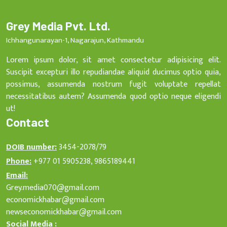
Grey Media Pvt. Ltd.
Ichhangunarayan-1, Nagarajun, Kathmandu
Lorem ipsum dolor, sit amet consectetur adipisicing elit.
Suscipit excepturi illo repudiandae aliquid ducimus optio quia,
possimus, assumenda nostrum fugit voluptate repellat
necessitatibus autem? Assumenda quod optio neque eligendi
ut!
Contact
DOIB number:
3454-2078/79
Phone:
+977 01 5905238, 9865189441
Email:
Grey.media070@gmail.com
economickhabar@gmail.com
newseconomickhabar@gmail.com
Social Media :