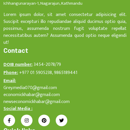
Ichhangunarayan-1, Nagarajun, Kathmandu
Lorem ipsum dolor, sit amet consectetur adipisicing elit.
Suscipit excepturi illo repudiandae aliquid ducimus optio quia,
possimus, assumenda nostrum fugit voluptate repellat
necessitatibus autem? Assumenda quod optio neque eligendi
ut!
Contact
DOIB number:
3454-2078/79
Phone:
+977 01 5905238, 9865189441
Email:
Grey.media070@gmail.com
economickhabar@gmail.com
newseconomickhabar@gmail.com
Social Media :