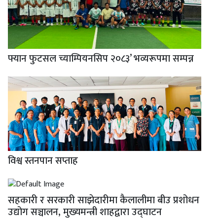
फ्यान फुटसल च्याम्पियनसिप २०८३’ भव्यरूपमा सम्पन्न
विश्व स्तनपान सप्ताह
सहकारी र सरकारी साझेदारीमा कैलालीमा बीउ प्रशोधन
उद्योग सञ्चालन, मुख्यमन्त्री शाहद्वारा उद्घाटन