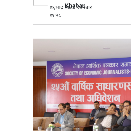
Khabar
१६ भाद्र २०८०, शनिबार
११:५८