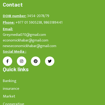
Contact
DOIB number:
3454-2078/79
Phone:
+977 01 5905238, 9865189441
Email:
Grey.media070@gmail.com
economickhabar@gmail.com
newseconomickhabar@gmail.com
Social Media :
Quick links
Banking
insurance
Market
Cooperative