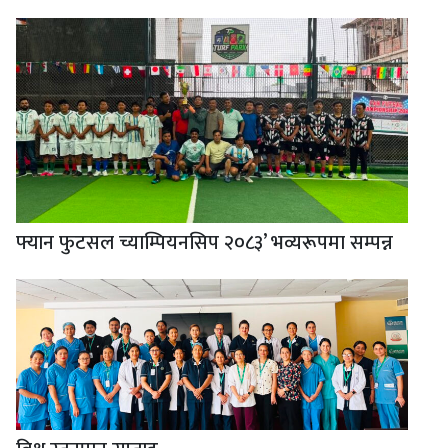
फ्यान फुटसल च्याम्पियनसिप २०८३’ भव्यरूपमा सम्पन्न