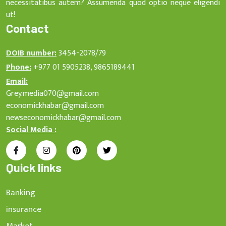
necessitatibus autem? Assumenda quod optio neque eligendi
ut!
Contact
DOIB number:
3454-2078/79
Phone:
+977 01 5905238, 9865189441
Email:
Grey.media070@gmail.com
economickhabar@gmail.com
newseconomickhabar@gmail.com
Social Media :
Quick links
Banking
insurance