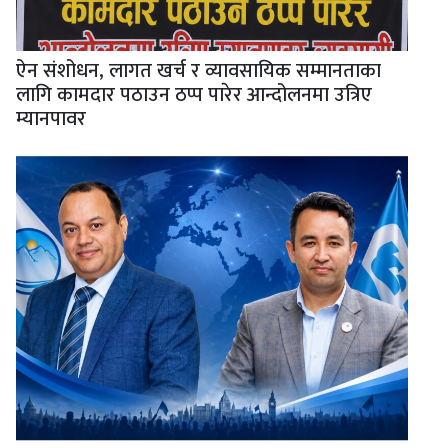
ऐन संशोधन, लागत खर्च र व्यावसायिक सम्मानताका
लागि कामदार पठाउन ठप्प पारेर आन्दोलनमा उत्रिए
म्यानपावर