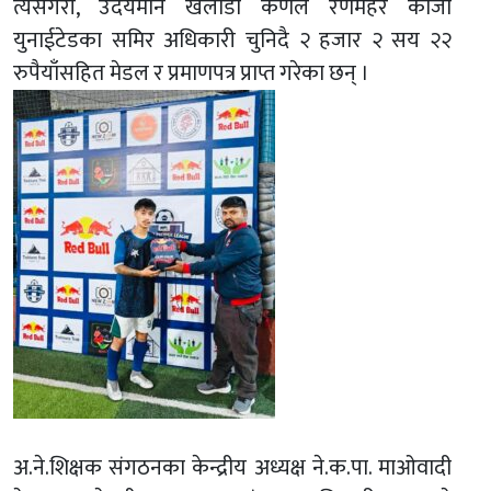
त्यसैगरी, उदयमान खेलाडी कर्णेल रणमेहर काजी
युनाईटेडका समिर अधिकारी चुनिदै २ हजार २ सय २२
रुपैयाँसहित मेडल र प्रमाणपत्र प्राप्त गरेका छन् ।
अ.ने.शिक्षक संगठनका केन्द्रीय अध्यक्ष ने.क.पा. माओवादी