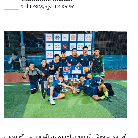
१ चैत्र २०८१, शुक्रबार ०२:१२
काठमाडौं । राजधानी काठमाडौंमा भएको ‘ रेडबुल १५ औ