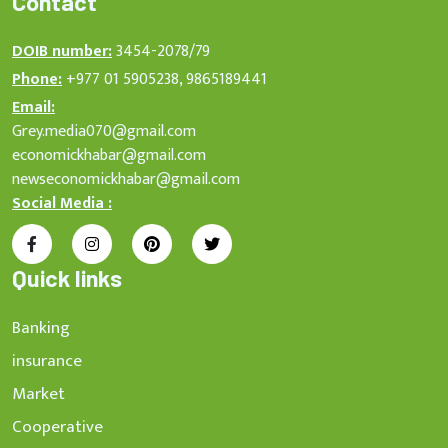
Contact
DOIB number:
3454-2078/79
Phone:
+977 01 5905238, 9865189441
Email:
Grey.media070@gmail.com
economickhabar@gmail.com
newseconomickhabar@gmail.com
Social Media :
Quick links
Banking
insurance
Market
Cooperative