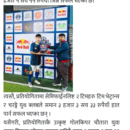
हजार ५ सय ५५ रुपैयाँ जित्न सफल भएको छ।
त्यस्तै, प्रतियोगितामा सेमिफाईनलिष्ट २ टिमहरु टिम भेट्रान्स
र चरङ्गे युथ क्लबले समान ३ हजार ३ सय ३३ रुपैयाँ हात
पार्न सफल भएका छन् ।
यसैगरी, प्रतियोगिताकै उत्कृष्ट गोलकिपर चौतारा युवा