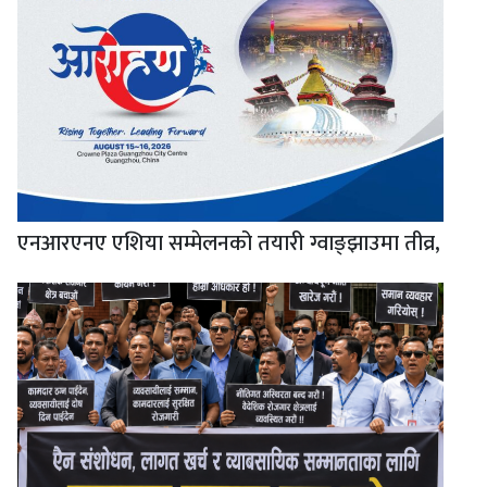
एनआरएनए एशिया सम्मेलनको तयारी ग्वाङ्झाउमा तीव्र,