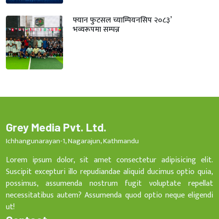
फ्यान फुटसल च्याम्पियनसिप २०८३’
भव्यरूपमा सम्पन्न
Grey Media Pvt. Ltd.
Ichhangunarayan-1, Nagarajun, Kathmandu
Lorem ipsum dolor, sit amet consectetur adipisicing elit.
Suscipit excepturi illo repudiandae aliquid ducimus optio quia,
possimus, assumenda nostrum fugit voluptate repellat
necessitatibus autem? Assumenda quod optio neque eligendi
ut!