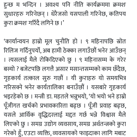
हुन्छ म भन्दिन । अवश्य पनि नीति कार्यक्रममा क्रमशः
सुधारहरु गरिनेछन् । धेरैजसो यसपाली गरिनेछ, कतिपय
कुरा क्रमशः गरिँदै लगिने छ ।’
‘कार्यान्वयन हाम्रो मूल चुनौति हो । ९ महिनापछि स्रोत
रिलिज गर्दिनुपर्यो, अब हामी ठेक्का लगाउँछौं भनेर आउँछन्
। त्यसलाई मैले रोकिदिएको छु । ९ महिनासम्म के गरेर
बस्यो ? बजेटपछि लगत्तै असार मसान्तसम्मको काम छँदैछ,
गृहकार्य तत्काल सुरु गछौं । यी कुराहरु यो समयभित्र
गरिसक्ने भनेर कार्यतालिका बनाउँछौं । यसबारे गृहकार्य
भइरहेको छ । मन्त्री डा. महतले भन्नुभयाे, ‘यो भयो भने हाम्रो
पूँजीगत खर्चको प्रभावकारिता बढ्छ । पूँजी प्रवाह बढ्छ,
यसले आर्थिक वृद्धिदरलाई मद्दत गर्छ भन्ने विश्वास मैले
लिएको छु । समग्र उद्योग व्यवसाय, समग्र अर्थतन्त्रको कुरा
गरेको हुँ, एउटा व्यक्ति, व्यवसायको फाइदाका लागि मबाट