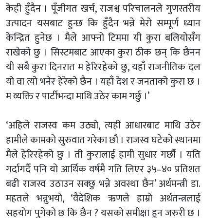
केही हुँदैन । पूँजीगत खर्च, राजश्व परिचालनले गुणस्तरीय
उत्पादन यसबाट हुन्छ कि हुँदैन भन्ने मेरो सम्पूर्ण ध्यान
केन्द्रित हुनेछ । मैले आफ्नो टिममा यी कुरा बलियोसँग
राखेको छु । सिस्टमबाट आएका कुरा ठीक छन् कि छैनन
यी सबै कुरा दिनरात म हेरिरहेको छु, यहाँ राजनीतिक दल
यो वा त्यो भनेर हेरेको छैन । यहाँ देश र जनताको कुरा छ ।
म व्यक्ति र पार्टीभन्दा माथि उठेर काम गर्छु ।’
‘अहिले राजस्व कम उठ्यो, त्यही आधारबाट माथि उठेर
हामीले कामको सुरुवात गरेका छौ । राजस्व घटेको स्थानमा
मैले हेरिरहेको छु । ती कुरालाई हामी सुधार गर्छौ । यति
गर्दागर्दै पनि यो आर्थिक वर्षमै गति लिएर ३५–४० प्रतिशत
बढी राजस्व उठाउन सक्छु भन्ने अवस्था छैन’ अर्थमन्त्री डा.
महतले भन्नुभयाे, ‘वैदेशिक ऋणले हाम्रो अर्थतन्त्रलाई
सहयोग पुगेको छ कि छैन ? यसको समीक्षा हुन जरुरी छ ।