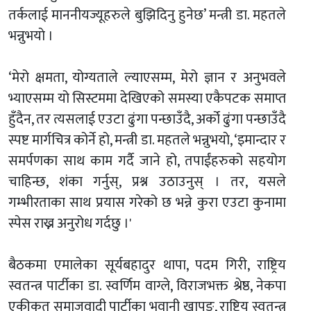
तर्कलाई माननीयज्यूहरुले बुझिदिनु हुनेछ’ मन्त्री डा. महतले
भन्नुभयाे ।
‘मेरो क्षमता, योग्यताले ल्याएसम्म, मेरो ज्ञान र अनुभवले
भ्याएसम्म यो सिस्टममा देखिएको समस्या एकैपटक समाप्त
हुँदैन, तर त्यसलाई एउटा ढुंगा पन्छाउँदै, अर्को ढुंगा पन्छाउँदै
स्पष्ट मार्गचित्र कोर्ने हो, मन्त्री डा. महतले भन्नुभयाे, ‘इमान्दार र
समर्पणका साथ काम गर्दै जाने हो, तपाईंहरुको सहयोग
चाहिन्छ, शंका गर्नुस्, प्रश्न उठाउनुस् । तर, यसले
गम्भीरताका साथ प्रयास गरेको छ भन्ने कुरा एउटा कुनामा
स्पेस राख्न अनुरोध गर्दछु ।'
बैठकमा एमालेका सूर्यबहादुर थापा, पदम गिरी, राष्ट्रिय
स्वतन्त्र पार्टीका डा. स्वर्णिम वाग्ले, विराजभक्त श्रेष्ठ, नेकपा
एकीकृत समाजवादी पार्टीका भवानी खापुङ, राष्ट्रिय स्वतन्त्र