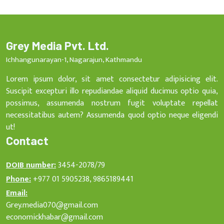
Grey Media Pvt. Ltd.
Ichhangunarayan-1, Nagarajun, Kathmandu
Lorem ipsum dolor, sit amet consectetur adipisicing elit.
Suscipit excepturi illo repudiandae aliquid ducimus optio quia,
possimus, assumenda nostrum fugit voluptate repellat
necessitatibus autem? Assumenda quod optio neque eligendi
ut!
Contact
DOIB number:
3454-2078/79
Phone:
+977 01 5905238, 9865189441
Email:
Grey.media070@gmail.com
economickhabar@gmail.com