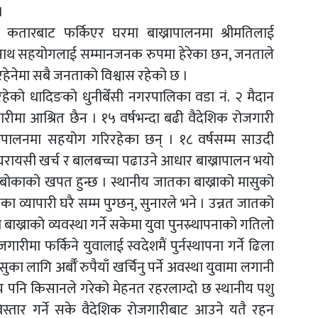
।
, कतारबाट फर्किएर घरमा बाख्रापालनमा श्रीमतिलाई
ो साथ सहयोगलाई सम्मानजनक रुपमा हेरेका छन, जनताले
रहेनेमा सबै जनताको विश्वास रहेको छ ।
 रहेको धादिङको धुनीबेँसी नगरपालिका वडा नं. २ मैदान
ीमा आश्रित छैन । १५ वर्षभन्दा बढी वैदेशिक रोजगारी
रापालनमा सहयोग गरिरहेका छन् । १८ वर्षसम्म साउदी
‘घरायसी खर्च र बालबच्चा पढाउने आधार बाख्रापालन भयो
सीबोकाको खपत हुन्छ । स्थानीय जातका बाख्राको मासुको
ा व्यापारी घरै सम्म पुग्छन्, सुनारले भने । उन्नत जातको
बाख्राको व्यवस्था गर्ने सकेमा युवा पुनस्र्थापनाको गतिलो
गारीमा फर्किने युवालाई स्वदेशमैं पुर्नस्थापना गर्ने ढिला
ुका लागि अर्बौँ रुपैयाँ खर्चिनु पर्ने अवस्था युवामा लगानी
 पनि किसानले गरेको मेहनत रहरलाग्दो छ स्थानीय पशु
विस्तार गर्ने सके वैदेशिक रोजगारीबाट आउने यतै रहन