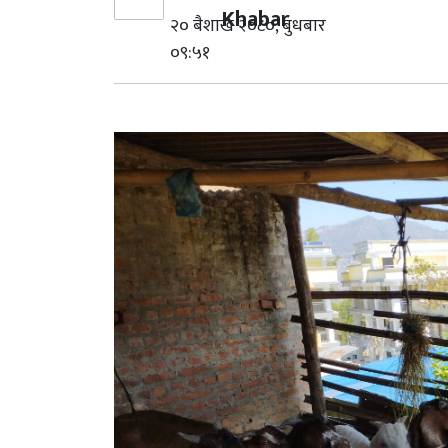
Khabar
२० बैशाख २०८०, बुधबार
०९:५१