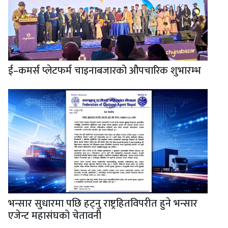
ई–कमर्स प्लेटफर्म चाइनाबजारको औपचारिक शुभारम्भ
भन्सार सुधारमा पछि हट्नु राष्ट्रहितविपरीत हुने भन्सार
एजेन्ट महासंघको चेतावनी