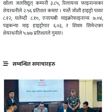
खोला जलविद्युत् कम्पनी ३.८५, रिलायन्स फाइनान्सका
शेयरधनीले २.५६ प्रतिशत कमाए । यस्तै जोशी हाइड्रो पावर
८.१२, घलेम्दी ८.१०, एनएमबी माइक्रोफाइनान्स ७.०४,
पञ्चकन्या माइ हाइड्रोपार ६.०३, र शिवम सिमेन्टका
शेयरधनीले ५.७७ प्रतिशतले गुमाए।
सम्वन्धित समाचारहरु