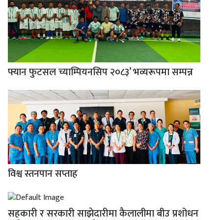
फ्यान फुटसल च्याम्पियनसिप २०८३’ भव्यरूपमा सम्पन्न
विश्व स्तनपान सप्ताह
सहकारी र सरकारी साझेदारीमा कैलालीमा बीउ प्रशोधन