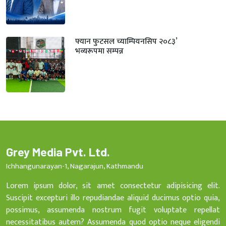
फ्यान फुटसल च्याम्पियनसिप २०८३’
भव्यरूपमा सम्पन्न
Grey Media Pvt. Ltd.
Ichhangunarayan-1, Nagarajun, Kathmandu
Lorem ipsum dolor, sit amet consectetur adipisicing elit.
Suscipit excepturi illo repudiandae aliquid ducimus optio quia,
possimus, assumenda nostrum fugit voluptate repellat
necessitatibus autem? Assumenda quod optio neque eligendi