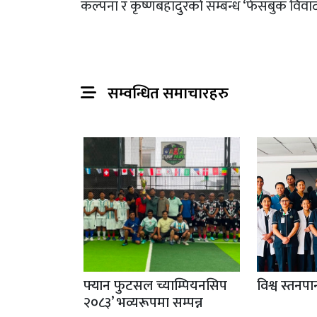
कल्पना र कृष्णबहादुरको सम्बन्ध ‘फेसबुक विवाद
सम्वन्धित समाचारहरु
फ्यान फुटसल च्याम्पियनसिप
विश्व स्तनप
२०८३’ भव्यरूपमा सम्पन्न