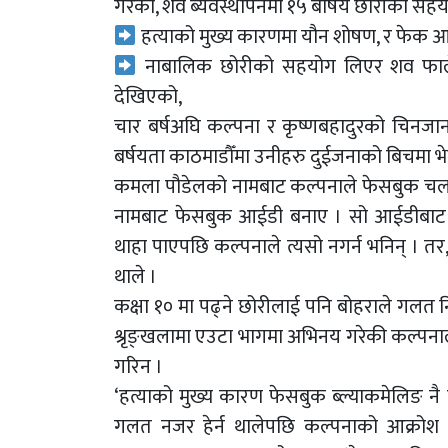
गरेको, शव ब्यवस्थापनमा १५ बर्षिय छोरीको सह
हत्याको मुख्य कारणमा यौन शोषण, र फेक आईड
नाबालिक छोरीको सहयोग लिएर शव फालेर उ
देखिएको,
चार बर्षअघि कल्पना र कृष्णबहादुरको चिनजान
बर्षयता काठमाडौँमा उनीहरु दुईजनाको बिचमा भे
कमला पौडेलको नामबाट कल्पनाले फेसबुक चलाउँ
नामबाट फेसबुक आईडी बनाए । सो आईडीबाट अर
थाहा पाएपछि कल्पनाले त्यसो नगर्न भनिन् । तर, 
थाले ।
कक्षा १० मा पढ्ने छोरीलाई पनि बोहराले गलत नि
श्रृङ्खलामा एउटा भागमा अभिनय गरेकी कल्पना
गरिन ।
‘हत्याको मुख्य कारण फेसबुक ब्ल्याकमेलिङ नै
गलत नजर हेर्न थालेपछि कल्पनाको आक्रोश 