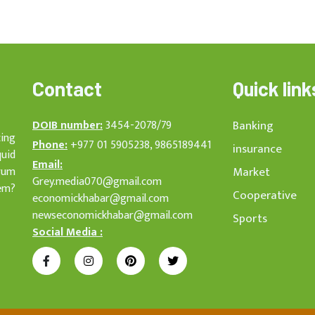
Contact
Quick link
DOIB number:
3454-2078/79
Banking
cing
Phone:
+977 01 5905238, 9865189441
insurance
quid
Email:
rum
Market
Grey.media070@gmail.com
em?
Cooperative
economickhabar@gmail.com
newseconomickhabar@gmail.com
Sports
Social Media :