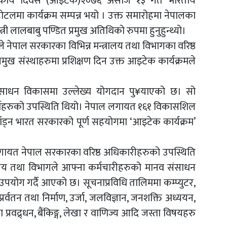
हकार्य दिवस (आइटेक)२०७६ असोज १३ गते भारतीय
टलमा कार्यक्रम सम्पन्न भयो । उक्त समारोहमा नेपालका
ी लालबाबु पण्डित प्रमुख अतिथिको रुपमा हुनुहुन्थ्यो।
 नेपाल सरकारका विभिन्न मन्त्रालय तथा विभागका वरिष्ठ
ुख संस्थाहरुमा प्रशिक्षण दिन उक्त आइटेक कार्यक्रमले
संसाधन विकासमा उल्लेख्य योगदान पु¥याएको छ। सो
र्थीहरुको उपस्थिति थियो। नेपाल लगायत १६१ विकासशिल
ाँड्न भारत सरकारको पूर्ण सहयोगमा ‘आइटेक कार्यक्रम’
गायत नेपाल सरकारका वरिष्ठ अधिकारीहरुको उपस्थिति
्रालय तथा विभागले आफ्ना कर्मचारीहरुको मानव संसाधन
योग गर्दै आएको छ। सूचनाप्रविधि तालिममा कम्प्युटर,
 प्रर्वतन तथा निर्माण, उर्जा, जलविज्ञान, जनशक्ति अध्ययन,
्रवद्र्धन, बैंकिङ्ग, लेखा र वाणिज्य आदि जस्ता विषयहरु