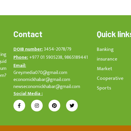
Contact
Quick link
DOIB number:
3454-2078/79
Banking
cing
Phone:
+977 01 5905238, 9865189441
insurance
quid
Email:
rum
Market
Grey.media070@gmail.com
em?
Cooperative
economickhabar@gmail.com
newseconomickhabar@gmail.com
Sports
Social Media :