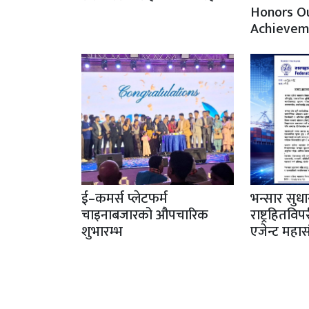
Honors O
Achievem
ई–कमर्स प्लेटफर्म
भन्सार सुधा
चाइनाबजारको औपचारिक
राष्ट्रहितवि
शुभारम्भ
एजेन्ट महा