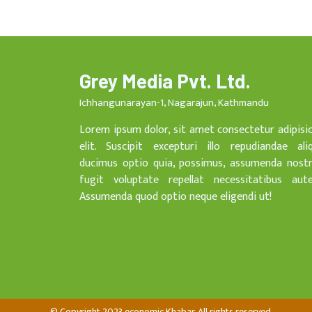
Grey Media Pvt. Ltd.
Ichhangunarayan-1, Nagarajun, Kathmandu
Lorem ipsum dolor, sit amet consectetur adipisi
elit. Suscipit excepturi illo repudiandae ali
ducimus optio quia, possimus, assumenda nost
fugit voluptate repellat necessitatibus aut
Assumenda quod optio neque eligendi ut!
© Copyright 2023 economic Khabar, All rights reserved.