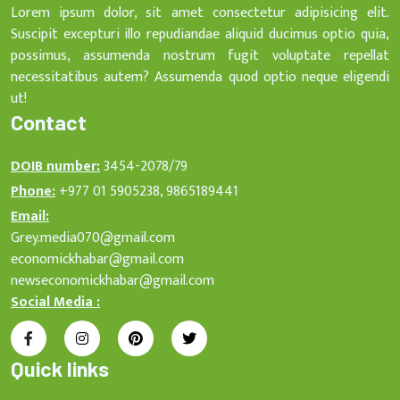
Lorem ipsum dolor, sit amet consectetur adipisicing elit.
Suscipit excepturi illo repudiandae aliquid ducimus optio quia,
possimus, assumenda nostrum fugit voluptate repellat
necessitatibus autem? Assumenda quod optio neque eligendi
ut!
Contact
DOIB number:
3454-2078/79
Phone:
+977 01 5905238, 9865189441
Email:
Grey.media070@gmail.com
economickhabar@gmail.com
newseconomickhabar@gmail.com
Social Media :
Quick links