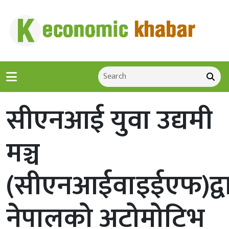
सीएनआई युवा उद्यमी
मञ्च
(सीएनआईवाइईएफ)द्वा
नेपालको अटोमोटिभ