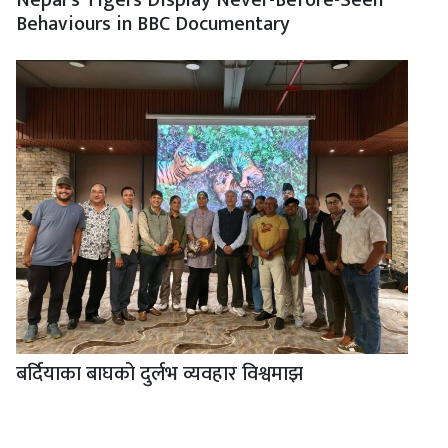
Behaviours in BBC Documentary
बर्दियाका बाघको दुर्लभ व्यवहार विश्वमाझ