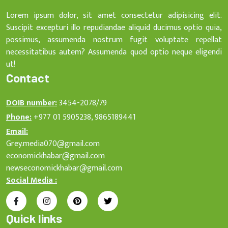
Lorem ipsum dolor, sit amet consectetur adipisicing elit.
Suscipit excepturi illo repudiandae aliquid ducimus optio quia,
possimus, assumenda nostrum fugit voluptate repellat
necessitatibus autem? Assumenda quod optio neque eligendi
ut!
Contact
DOIB number:
3454-2078/79
Phone:
+977 01 5905238, 9865189441
Email:
Grey.media070@gmail.com
economickhabar@gmail.com
newseconomickhabar@gmail.com
Social Media :
Quick links