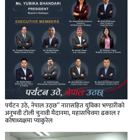
पर्यटन उठे, नेपाल उठ्छ” नारासहित युविका भण्डारीको
अनुभवी टोली चुनावी मैदानमा, महासचिवमा ढकाल र
कोषाध्यक्षमा प्याकुरेल