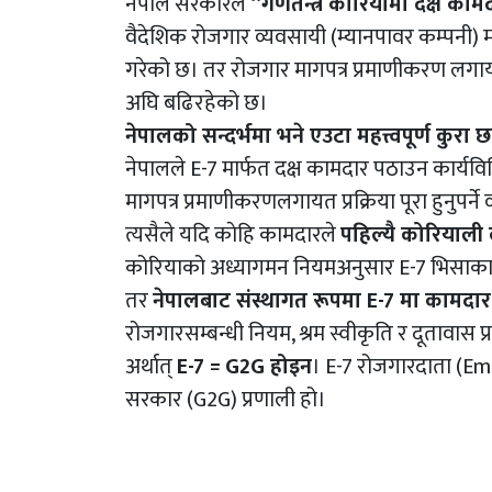
नेपाल सरकारले
“गणतन्त्र कोरियामा दक्ष काम
वैदेशिक रोजगार व्यवसायी (म्यानपावर कम्पनी) म
गरेको छ। तर रोजगार मागपत्र प्रमाणीकरण लगाय
अघि बढिरहेको छ।
नेपालको सन्दर्भमा भने एउटा महत्त्वपूर्ण कुरा 
नेपालले E-7 मार्फत दक्ष कामदार पठाउन कार्यव
मागपत्र प्रमाणीकरणलगायत प्रक्रिया पूरा हुनुपर्ने 
त्यसैले यदि काेहि कामदारले
पहिल्यै कोरियाली क
कोरियाको अध्यागमन नियमअनुसार E-7 भिसाका
तर
नेपालबाट संस्थागत रूपमा E-7 मा कामदार प
रोजगारसम्बन्धी नियम, श्रम स्वीकृति र दूतावास 
अर्थात्
E-7 = G2G होइन
। E-7 रोजगारदाता (Emp
सरकार (G2G) प्रणाली हो।