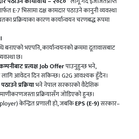
दार पठाउने कार्यविधि – २०८०”
लागू गर्दै इजाजतप्राप्त
ार्फत E-7 भिसामा दक्ष कामदार पठाउने कानुनी व्यवस्था
तका प्रक्रियाका कारण कार्यान्वयन चरणबद्ध रूपमा
छ।
िधि बनाएको भएपनि, कार्यान्वयनको क्रममा दूतावासबाट
व्यवस्था छ।
म्पनीबाट प्रत्यक्ष Job Offer
पाउनुहुन्छ भने,
 लागि आवेदन दिन सकिन्छ। G2G आवश्यक हुँदैन।
ठाउने प्रक्रिया
भने नेपाल सरकारको वैदेशिक
प्रमाणीकरणजस्ता प्रक्रियासँग जोडिएको हुन्छ।
loyer) केन्द्रित प्रणाली हो, जबकि
EPS (E-9)
सरकार–