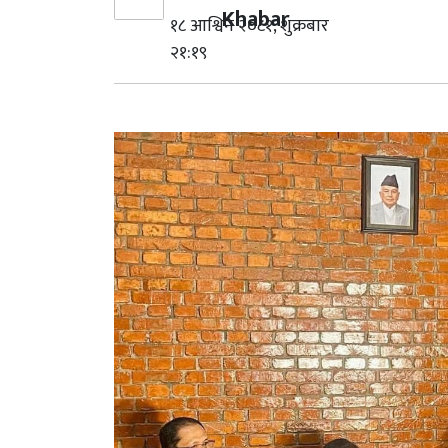
Khabar
१८ आश्विन २०८१, शुक्रबार
२१:१९