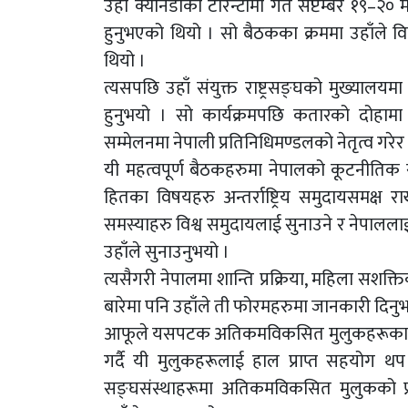
उहाँ क्यानडाको टोरन्टोमा गत सेप्टेम्बर १९–
हुनुभएको थियो । सो बैठकका क्रममा उहाँले विभिन्
थियो ।
त्यसपछि उहाँ संयुक्त राष्ट्रसङ्घको मुख्य
हुनुभयो । सो कार्यक्रमपछि कतारको दोहाम
सम्मेलनमा नेपाली प्रतिनिधिमण्डलको नेतृत्व गर
यी महत्वपूर्ण बैठकहरुमा नेपालको कूटनीतिक स
हितका विषयहरु अन्तर्राष्ट्रिय समुदायसमक्ष रा
समस्याहरु विश्व समुदायलाई सुनाउने र नेपाल
उहाँले सुनाउनुभयो ।
त्यसैगरी नेपालमा शान्ति प्रक्रिया, महिला सशक्
बारेमा पनि उहाँले ती फोरमहरुमा जानकारी दिन
आफूले यसपटक अतिकमविकसित मुलुकहरूका तर्
गर्दै यी मुलुकहरूलाई हाल प्राप्त सहयोग थप अभि
सङ्घसंस्थाहरूमा अतिकमविकसित मुलुकको प्