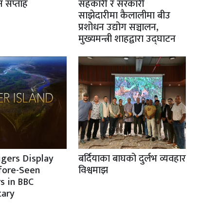
ान सप्ताह
सहकारी र सरकारी
साझेदारीमा कैलालीमा बीउ
प्रशोधन उद्योग सञ्चालन,
मुख्यमन्त्री शाहद्वारा उद्घाटन
igers Display
बर्दियाका बाघको दुर्लभ व्यवहार
fore-Seen
विश्वमाझ
s in BBC
ary