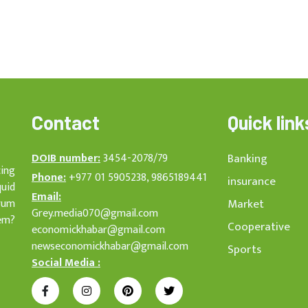
Contact
Quick link
DOIB number:
3454-2078/79
Banking
cing
Phone:
+977 01 5905238, 9865189441
insurance
quid
Email:
rum
Market
Grey.media070@gmail.com
em?
Cooperative
economickhabar@gmail.com
newseconomickhabar@gmail.com
Sports
Social Media :