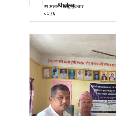
Khabar
१९ असार २०८३, शुक्रबार
०७:३६