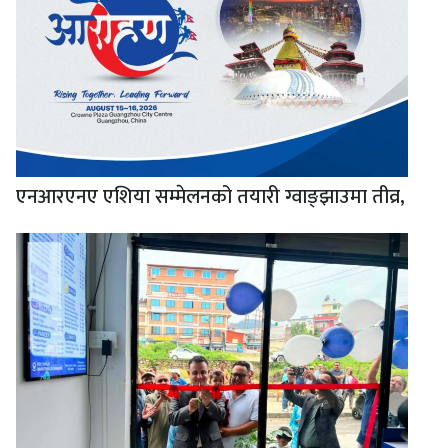
एनआरएनए एशिया सम्मेलनको तयारी ग्वाङ्झाउमा तीव्र,