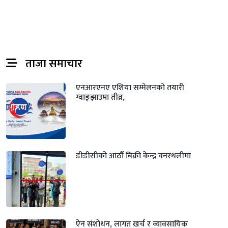
ताजा समाचार
एनआरएनए एशिया सम्मेलनको तयारी
ग्वाङ्झाउमा तीव्र,
डीडीसीको आठौँ बिक्री केन्द्र वनस्थलीमा
ऐन संशोधन, लागत खर्च र व्यावसायिक