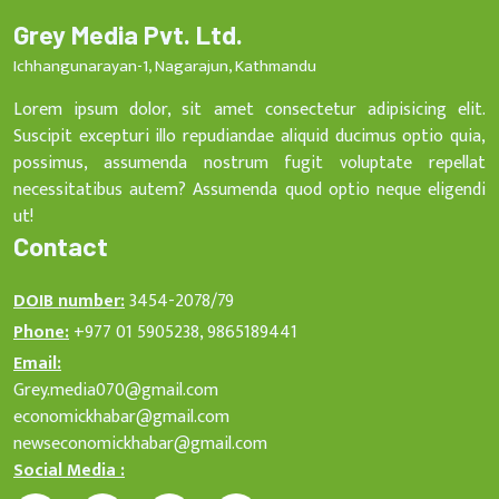
Grey Media Pvt. Ltd.
Ichhangunarayan-1, Nagarajun, Kathmandu
Lorem ipsum dolor, sit amet consectetur adipisicing elit.
Suscipit excepturi illo repudiandae aliquid ducimus optio quia,
possimus, assumenda nostrum fugit voluptate repellat
necessitatibus autem? Assumenda quod optio neque eligendi
ut!
Contact
DOIB number:
3454-2078/79
Phone:
+977 01 5905238, 9865189441
Email:
Grey.media070@gmail.com
economickhabar@gmail.com
newseconomickhabar@gmail.com
Social Media :