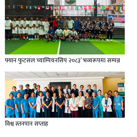
फ्यान फुटसल च्याम्पियनसिप २०८३’ भव्यरूपमा सम्पन्न
विश्व स्तनपान सप्ताह