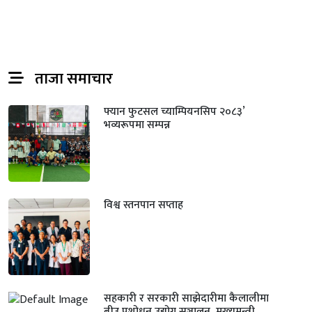
ताजा समाचार
फ्यान फुटसल च्याम्पियनसिप २०८३’
भव्यरूपमा सम्पन्न
विश्व स्तनपान सप्ताह
सहकारी र सरकारी साझेदारीमा कैलालीमा
बीउ प्रशोधन उद्योग सञ्चालन, मुख्यमन्त्री