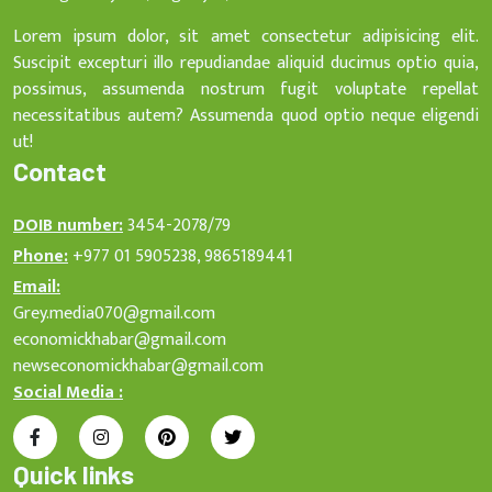
Lorem ipsum dolor, sit amet consectetur adipisicing elit.
Suscipit excepturi illo repudiandae aliquid ducimus optio quia,
possimus, assumenda nostrum fugit voluptate repellat
necessitatibus autem? Assumenda quod optio neque eligendi
ut!
Contact
DOIB number:
3454-2078/79
Phone:
+977 01 5905238, 9865189441
Email:
Grey.media070@gmail.com
economickhabar@gmail.com
newseconomickhabar@gmail.com
Social Media :
Quick links