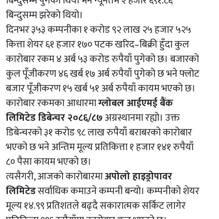
बिन्दुसम्म पुगेको थियो भने न्यूनतम २ हजार ६९१.८६
बिन्दुसम्म झरेको थियो।
दिनभर ३५३ कम्पनीका १ करोड ९२ लाख २५ हजार ५२५
कित्ता शेयर ६१ हजार १७० पटक खरिद–बिक्री हुँदा कुल
कारोबार रकम ४ अर्ब ५३ करोड रुपैयाँ पुगेको छ। बजारको
कुल पूँजीकरण ४६ खर्ब १७ अर्ब रुपैयाँ पुगेको छ भने फ्लोट
बजार पूँजीकरण १५ खर्ब ५१ अर्ब रुपैयाँ कायम भएको छ।
कारोबार रकमका आधारमा
ग्लोबल आईएमई बैंक
लिमिटेड डिबेन्चर २०८६/८७
अग्रस्थानमा रह्यो। उक्त
डिबेन्चरको ३१ करोड ९८ लाख रुपैयाँ बराबरको कारोबार
भएको छ भने अन्तिम मूल्य प्रतिकित्ता १ हजार १४१ रुपैयाँ
८० पैसा कायम भएको छ।
त्यसैगरी, आजको कारोबारमा
अपोलो हाइड्रोपावर
लिमिटेड
सर्वाधिक कमाउने कम्पनी बन्यो। कम्पनीको शेयर
मूल्य १४.९९ प्रतिशतले बढ्दै सकारात्मक सर्किट लागेर