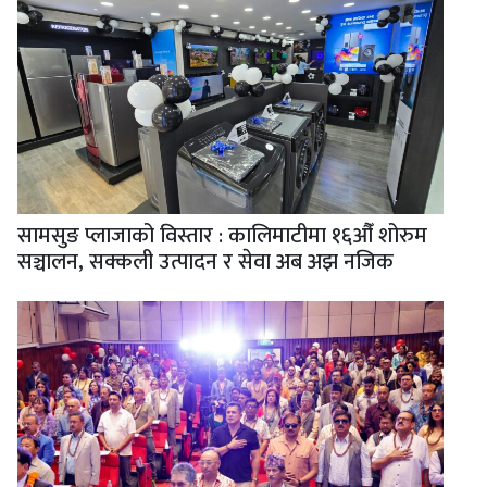
सामसुङ प्लाजाको विस्तार : कालिमाटीमा १६औँ शोरुम
सञ्चालन, सक्कली उत्पादन र सेवा अब अझ नजिक