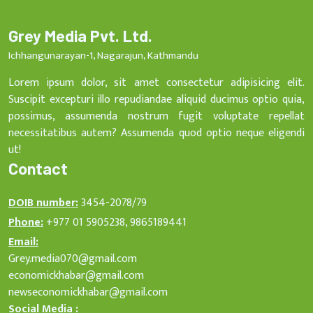
Grey Media Pvt. Ltd.
Ichhangunarayan-1, Nagarajun, Kathmandu
Lorem ipsum dolor, sit amet consectetur adipisicing elit.
Suscipit excepturi illo repudiandae aliquid ducimus optio quia,
possimus, assumenda nostrum fugit voluptate repellat
necessitatibus autem? Assumenda quod optio neque eligendi
ut!
Contact
DOIB number:
3454-2078/79
Phone:
+977 01 5905238, 9865189441
Email:
Grey.media070@gmail.com
economickhabar@gmail.com
newseconomickhabar@gmail.com
Social Media :