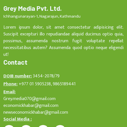
Grey Media Pvt. Ltd.
Ichhangunarayan-1, Nagarajun, Kathmandu
Lorem ipsum dolor, sit amet consectetur adipisicing elit.
Suscipit excepturi illo repudiandae aliquid ducimus optio quia,
possimus, assumenda nostrum fugit voluptate repellat
necessitatibus autem? Assumenda quod optio neque eligendi
ut!
Contact
DOIB number:
3454-2078/79
Phone:
+977 01 5905238, 9865189441
Email:
Grey.media070@gmail.com
economickhabar@gmail.com
newseconomickhabar@gmail.com
Social Media :