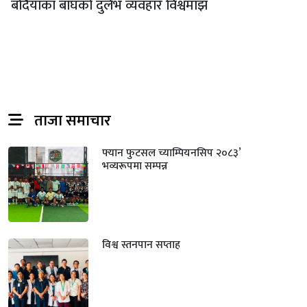
बर्दियाका बाघको दुर्लभ व्यवहार विश्वमाझ
ताजा समाचार
फ्यान फुटसल च्याम्पियनसिप २०८३’
भव्यरूपमा सम्पन्न
विश्व स्तनपान सप्ताह