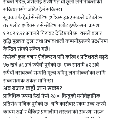
संकेत गर्दछ, जसलाई संस्थागत वा ठूला लगानीकर्ताको
सक्रियतासँग जोडेर हेर्न सकिन्छ।
सूचकतर्फ हेर्दा सेन्सेटिभ इण्डेक्स ३.६२ अंकले बढेको छ।
तर फ्लोट इण्डेक्स र सेन्सेटिभ फ्लोट इण्डेक्समा क्रमशः
१.५८ र १.२१ अंकको गिरावट देखिएको छ। यसले बजार
वृद्धि मुख्यतः ठूला तथा प्रभावशाली कम्पनीहरूको प्रदर्शनमा
केन्द्रित रहेको संकेत गर्छ।
नेप्सेको कुल बजार पूँजीकरण पनि करिब १ प्रतिशतले बढ्दै
४७ खर्ब ४६ अर्ब रुपैयाँ पुगेको छ। एक सातामै ४२ अर्ब
रुपैयाँ बराबरको सम्पत्ति मूल्य थपिनु लगानीकर्ताका लागि
सकारात्मक संकेत मानिन्छ।
अब बजार कहाँ जान सक्छ?
प्राविधिक रूपमा हेर्दा नेप्से २८०० विन्दुको मनोवैज्ञानिक
प्रतिरोध नजिक पुगेको छ। यदि कारोबार रकम उच्च स्तरमै
कायम रह्यो र बैंकिङ प्रणालीमा तरलताको अवस्था सहज