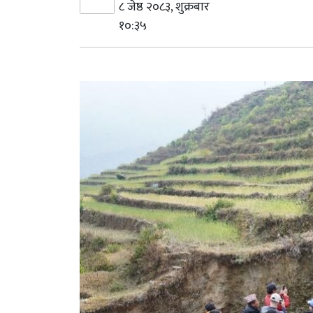
८ जेष्ठ २०८३, शुक्रबार
१०:३५