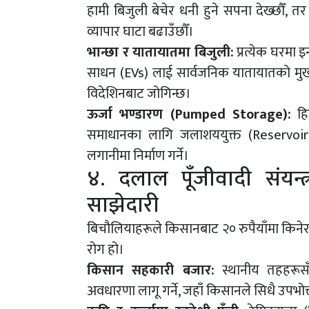
हामी बिजुली बेचेर धनी हुने सपना देख्छौँ, तर
व्यापार घाटा बढाउँछौँ।
भान्छा र यातायातमा बिजुली:
प्रत्येक घरमा इन
साधन (EVs) लाई सार्वजनिक यातायातको मुख्य खम
विदेशिनबाट जोगिन्छ।
ऊर्जा भण्डारण (Pumped Storage):
हिउ
समाधानका लागि जलाशययुक्त (Reservoir) र
लगानीमा निर्माण गर्ने।
४. दलाल पूँजीवादी संयन्त
साझेदारी
बिचौलियाहरूले किसानबाट २० रुपैयाँमा किनेर उप
रोग हो।
किसान सहकारी बजार:
स्थानीय तहहरूसँग
अवधारणा लागू गर्ने, जहाँ किसानले सिधै उपभोक