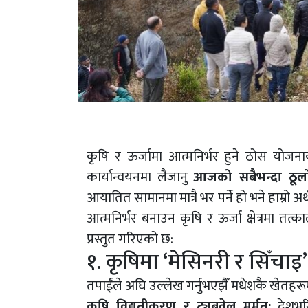
कृषि र ऊर्जामा आत्मनिर्भर हुने ठोस योजन
कार्यान्वयनमा लैजानु
आजको सबैभन्दा ठूलो 
आयातित सामानमा मात्रै भर पर्ने हो भने हाम्रो 
आत्मनिर्भर बनाउन कृषि र ऊर्जा क्षेत्रमा तत
प्रस्तुत गरिएको छ:
१. कृषिमा ‘मेसिनरी र सिँचाइ’
तपाईंले अघि उल्लेख गर्नुभएझैँ मधेशकै खेतहरू
कृषि विद्युतीकरण र ट्युबवेल मर्मत:
देशभरि