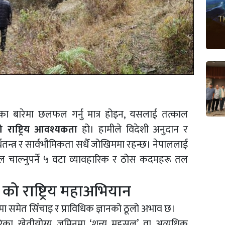
ाका बारेमा छलफल गर्नु मात्र होइन, यसलाई तत्काल
राष्ट्रिय आवश्यकता
हो। हामीले विदेशी अनुदान र
अर्थतन्त्र र सार्वभौमिकता सधैँ जोखिममा रहन्छ। नेपाललाई
्काल चाल्नुपर्ने ५ वटा व्यावहारिक र ठोस कदमहरू तल
 को राष्ट्रिय महाअभियान
मा समेत सिँचाइ र प्राविधिक ज्ञानको ठूलो अभाव छ।
का खेतीयोग्य जमिनमा ‘शून्य महसुल’ वा अत्यधिक