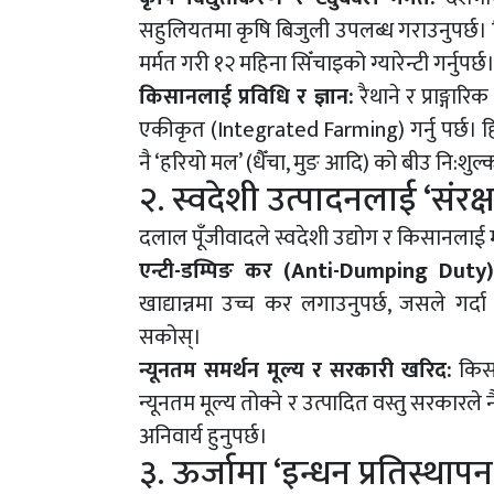
सहुलियतमा कृषि बिजुली उपलब्ध गराउनुपर्छ। ब
मर्मत गरी १२ महिना सिँचाइको ग्यारेन्टी गर्नुपर्छ
किसानलाई प्रविधि र ज्ञान:
रैथाने र प्राङ्ग
एकीकृत (Integrated Farming) गर्नु पर्छ। 
नै ‘हरियो मल’ (धैँचा, मुङ आदि) को बीउ नि:शुल्क 
२. स्वदेशी उत्पादनलाई ‘सं
दलाल पूँजीवादले स्वदेशी उद्योग र किसानलाई 
एन्टी-डम्पिङ कर (Anti-Dumping Duty)
खाद्यान्नमा उच्च कर लगाउनुपर्छ, जसले गर्दा 
सकोस्।
न्यूनतम समर्थन मूल्य र सरकारी खरिद:
किसा
न्यूनतम मूल्य तोक्ने र उत्पादित वस्तु सरकारले न
अनिवार्य हुनुपर्छ।
३. ऊर्जामा ‘इन्धन प्रतिस्थाप