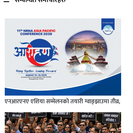
सम्वन्धित समाचारहरु
एनआरएनए एशिया सम्मेलनको तयारी ग्वाङ्झाउमा तीव्र,