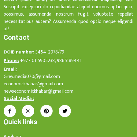
Suscipit excepturi illo repudiandae aliquid ducimus optio quia,
possimus, assumenda nostrum fugit voluptate repellat
necessitatibus autem? Assumenda quod optio neque eligendi
ut!
Contact
DOIB number:
3454-2078/79
Phone:
+977 01 5905238, 9865189441
Email:
Grey.media070@gmail.com
economickhabar@gmail.com
newseconomickhabar@gmail.com
Social Media :
Quick links
Banking