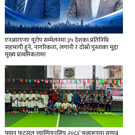
एनआरएनए यूरोप सम्मेलनमा ३५ देशका प्रतिनिधि
सहभागी हुने, नागरिकता, लगानी र दोस्रो पुस्ताका मुद्दा
मुख्य प्राथमिकतामा
फ्यान फुटसल च्याम्पियनसिप २०८३’ भव्यरूपमा सम्पन्न