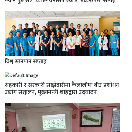
फ्यान फुटसल च्याम्पियनसिप २०८३’ भव्यरूपमा सम्पन्न
विश्व स्तनपान सप्ताह
सहकारी र सरकारी साझेदारीमा कैलालीमा बीउ प्रशोधन
उद्योग सञ्चालन, मुख्यमन्त्री शाहद्वारा उद्घाटन