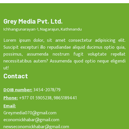
Grey Media Pvt. Ltd.
Ichhangunarayan-1, Nagarajun, Kathmandu
Lorem ipsum dolor, sit amet consectetur adipisicing elit.
Suscipit excepturi illo repudiandae aliquid ducimus optio quia,
possimus, assumenda nostrum fugit voluptate repellat
necessitatibus autem? Assumenda quod optio neque eligendi
ut!
Contact
DOIB number:
3454-2078/79
Phone:
+977 01 5905238, 9865189441
Email:
Grey.media070@gmail.com
economickhabar@gmail.com
newseconomickhabar@gmail.com