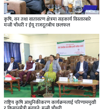
कृषि, वन तथा वातावरण क्षेत्रमा सहकार्य विस्तारबारे
मन्त्री चौधरी र ईयू राजदूतबीच छलफल
राष्ट्रिय कृषि आधुनिकीकरण कार्यक्रमलाई परिणाममुखी
र किसानमैत्री बनाइने: मन्त्री चौधरी