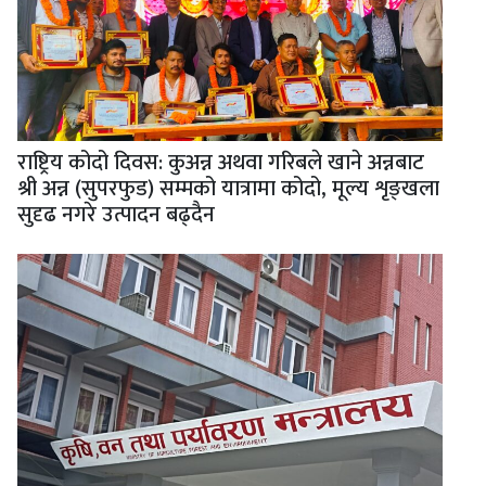
राष्ट्रिय कोदो दिवस: कुअन्न अथवा गरिबले खाने अन्नबाट
श्री अन्न (सुपरफुड) सम्मको यात्रामा कोदो, मूल्य शृङ्खला
सुदृढ नगरे उत्पादन बढ्दैन