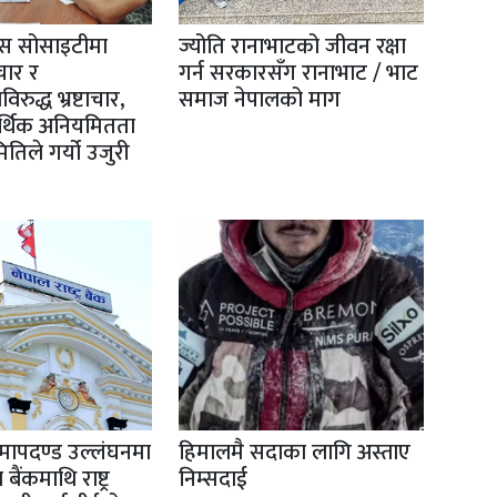
्रस सोसाइटीमा
ज्योति रानाभाटको जीवन रक्षा
ाचार र
गर्न सरकारसँग रानाभाट / भाट
रुद्ध भ्रष्टाचार,
समाज नेपालको माग
र्थिक अनियमितता
तिले गर्यो उजुरी
मापदण्ड उल्लंघनमा
हिमालमै सदाका लागि अस्ताए
बैंकमाथि राष्ट्र
निम्सदाई