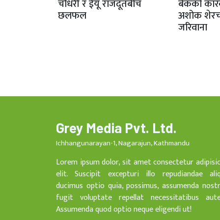
चौधरी र ईयू राजदूतबीच
बैंकको कार
छलफल
अशोक शेरच
जरिवाना
Grey Media Pvt. Ltd.
Ichhangunarayan-1, Nagarajun, Kathmandu
Lorem ipsum dolor, sit amet consectetur adipisi
elit. Suscipit excepturi illo repudiandae ali
ducimus optio quia, possimus, assumenda nost
fugit voluptate repellat necessitatibus aut
Assumenda quod optio neque eligendi ut!