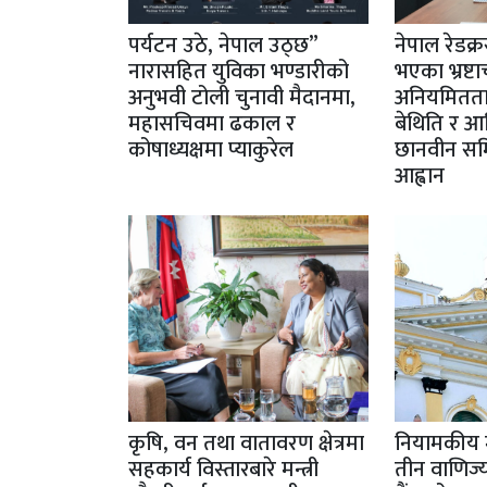
पर्यटन उठे, नेपाल उठ्छ”
नेपाल रेडक
नारासहित युविका भण्डारीको
भएका भ्रष्ट
अनुभवी टोली चुनावी मैदानमा,
अनियमिततावि
महासचिवमा ढकाल र
बेथिति र आ
कोषाध्यक्षमा प्याकुरेल
छानवीन समि
आह्वान
कृषि, वन तथा वातावरण क्षेत्रमा
नियामकीय 
सहकार्य विस्तारबारे मन्त्री
तीन वाणिज्य 