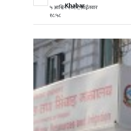
Khabar
५ आश्विन २०८२, आईतवार
१८:५८