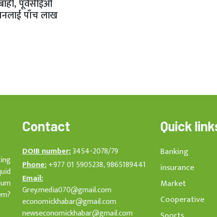
बाही, पूर्वसीईओ
नलाई पाँच लाख
Contact
Quick link
DOIB number:
3454-2078/79
Banking
cing
Phone:
+977 01 5905238, 9865189441
insurance
quid
Email:
rum
Market
Grey.media070@gmail.com
em?
Cooperative
economickhabar@gmail.com
newseconomickhabar@gmail.com
Sports