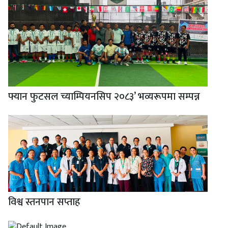
फ्यान फुटसल च्याम्पियनसिप २०८३’ भव्यरूपमा सम्पन्न
विश्व स्तनपान सप्ताह