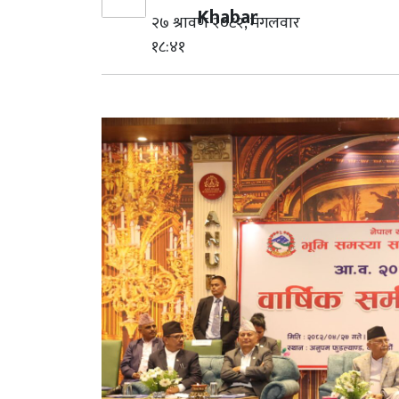
Khabar
२७ श्रावण २०८२, मंगलवार
१८:४१