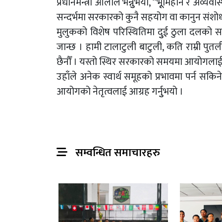
प्रधानमन्त्री ओलीले भन्नुुभयो, “भूूमिहीन र अव
सन्दर्भमा सरकारको कुनै सहयोग वा कानुन संशोध
मुलुकको विशेष परिस्थितिमा दुुई ठुला दलको 
जान्छ । हामी टालाटुली बाटुली, कति राम्री पुत
छैनौँ । यस्तो स्थिर सरकारको समयमा आयोगलाई काम ग
उहाँले अनेक स्वार्थ समूहको प्रभावमा पर्न सकि
आयोगको नेतृत्वलाई आग्रह गर्नुुभयो ।
सम्वन्धित समाचारहरु