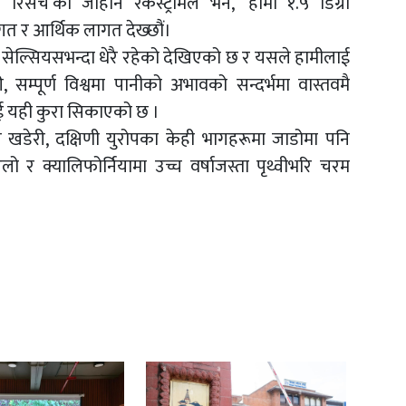
ट रिसर्च’का जोहान रकस्ट्रोमले भने, ‘हामी १.५ डिग्री
गत र आर्थिक लागत देख्छौं।
ी सेल्सियसभन्दा धेरै रहेको देखिएको छ र यसले हामीलाई
, सम्पूर्ण विश्वमा पानीको अभावको सन्दर्भमा वास्तवमै
ाई यही कुरा सिकाएको छ ।
ी खडेरी, दक्षिणी युरोपका केही भागहरूमा जाडोमा पनि
लो र क्यालिफोर्नियामा उच्च वर्षाजस्ता पृथ्वीभरि चरम