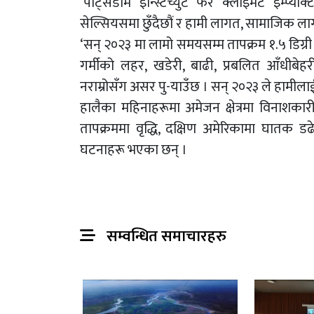
‘पोट्सडाम इन्स्टिच्युट फर क्लाइमेट इम्प्याक्
सेल्सियसमा छुँदैछौं र हामी लागत, सामाजिक ला
‘सन् २०२३ मा लामो समयसम्म तापक्रम १.५ डिग्र
गर्मीको लहर, खडेरी, बाढी, प्रबलित आँधीबेहरी
नराम्रोसँग असर पु-याउँछ । सन् २०२३ ले हामील
हालैका महिनाहरूमा अमेजन क्षेत्रमा विनाशकार
तापक्रममा वृद्धि, दक्षिण अमेरिकामा घातक डढे
घटनाहरू भएका छन् ।
सम्वन्धित समाचारहरु