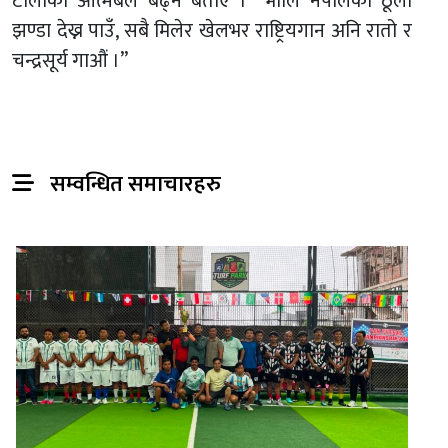
टोलीको आत्मबल बढ्ने बताए । “भोलि नेपालको ठूलो
झण्डा देख्न पाउँ, सबै मिलेर खेलभर राष्ट्रियगान अनि रातो र
चन्द्रसूर्य गाऔं ।”
सम्वन्धित समाचारहरु