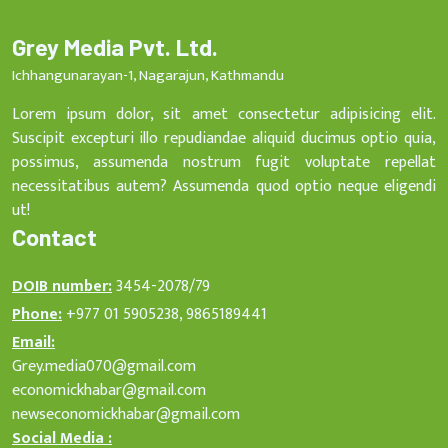
Grey Media Pvt. Ltd.
Ichhangunarayan-1, Nagarajun, Kathmandu
Lorem ipsum dolor, sit amet consectetur adipisicing elit.
Suscipit excepturi illo repudiandae aliquid ducimus optio quia,
possimus, assumenda nostrum fugit voluptate repellat
necessitatibus autem? Assumenda quod optio neque eligendi
ut!
Contact
DOIB number:
3454-2078/79
Phone:
+977 01 5905238, 9865189441
Email:
Grey.media070@gmail.com
economickhabar@gmail.com
newseconomickhabar@gmail.com
Social Media :