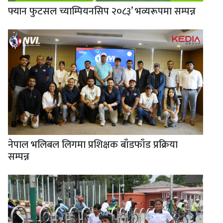
फ्यान फुटसल च्याम्पियनसिप २०८३’ भव्यरूपमा सम्पन्न
नेपाल भलिबल लिगमा प्रशिक्षक बाँडफाँड प्रक्रिया
सम्पन्न