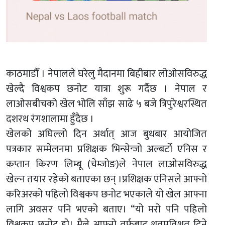
काठमाडौँ । नेपालले घरेलु मैदानमा बिहीबार लोओसविरुद्ध
खेल्दै विश्वकप छनोट यात्रा शुरू गर्दैछ । नेपाल र
लाओसबीचको खेल भोलि साँझ साढे ५ बजे त्रिपुरेश्वरस्थित
दशरथ रंगशालामा हुँदैछ ।
खेलको अघिल्लो दिन अर्थात् आज बुधबार आयोजित
पत्रकार सम्मेलनमा प्रशिक्षक भिन्सेन्जो अल्बर्टो एनिस र
कप्तान किरण लिम्बू (चेम्जोङ)ले नेपाल लाओसविरुद्ध
खेल्न तयार रहेको बताएका छन् ।प्रशिक्षक एनिसले आफ्नो
करिअरको पहिलो विश्वकप छनोट भएकाले यो खेल आफ्ना
लागि अवसर पनि भएको बताए। “यो मरो पनि पहिलो
विश्वकप छनोट हो। मैले आफ्नो तर्फबाट शतप्रतिशत दिने