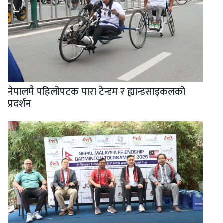
नेपालमै पहिलोपटक पारा टेन्डम र ह्यान्डसाइकलको
प्रदर्शन