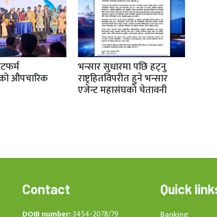
ेटफर्म
भन्सार सुधारमा पछि हट्नु
रको औपचारिक
राष्ट्रहितविपरीत हुने भन्सार
एजेन्ट महासंघको चेतावनी
Contact
Quick link
DOIB number:
3454-2078/79
Banking