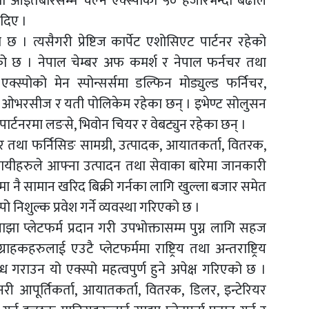
आइतबारसम्म चल्ने एक्स्पोको ५० हजारभन्दा बढीले
 दिए ।
 । त्यसैगरी प्रेष्टिज कार्पेट एशोसिएट पार्टनर रहेको
हेको छ । नेपाल चेम्बर अफ कमर्श र नेपाल फर्नचर तथा
क्स्पोको मेन स्पोन्सर्समा डल्फिन मोड्युल्ड फर्निचर,
गी ओभरसीज र यती पोलिकेम रहेका छन् । इभेण्ट सोलुसन
पार्टनरमा लङसे, भिवोन चियर र वेबट्युन रहेका छन् ।
चर तथा फर्निसिङ सामग्री, उत्पादक, आयातकर्ता, वितरक,
वसायीहरुले आफ्ना उत्पादन तथा सेवाका बारेमा जानकारी
थलमा नै सामान खरिद बिक्री गर्नका लागि खुल्ला बजार समेत
निशुल्क प्रवेश गर्ने व्यवस्था गरिएको छ ।
लाई साझा प्लेटफर्म प्रदान गरी उपभोक्तासम्म पुग्न लागि सहज
राहकहरुलाई एउटै प्लेटफर्ममा राष्ट्रिय तथा अन्तराष्ट्रिय
ब्ध गराउन यो एक्स्पो महत्वपुर्ण हुने अपेक्ष गरिएको छ ।
री आपूर्तिकर्ता, आयातकर्ता, वितरक, डिलर, इन्टेरियर