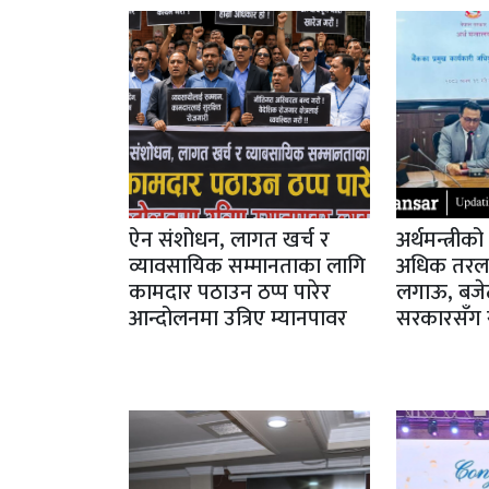
ऐन संशोधन, लागत खर्च र
अर्थमन्त्रीक
व्यावसायिक सम्मानताका लागि
अधिक तरलता 
कामदार पठाउन ठप्प पारेर
लगाऊ, बजेट
आन्दोलनमा उत्रिए म्यानपावर
सरकारसँग स