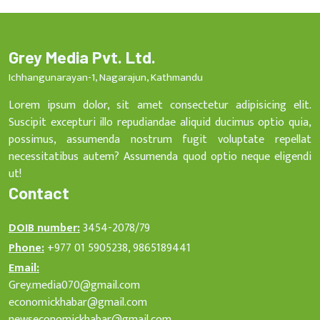
Grey Media Pvt. Ltd.
Ichhangunarayan-1, Nagarajun, Kathmandu
Lorem ipsum dolor, sit amet consectetur adipisicing elit.
Suscipit excepturi illo repudiandae aliquid ducimus optio quia,
possimus, assumenda nostrum fugit voluptate repellat
necessitatibus autem? Assumenda quod optio neque eligendi
ut!
Contact
DOIB number:
3454-2078/79
Phone:
+977 01 5905238, 9865189441
Email:
Grey.media070@gmail.com
economickhabar@gmail.com
newseconomickhabar@gmail.com