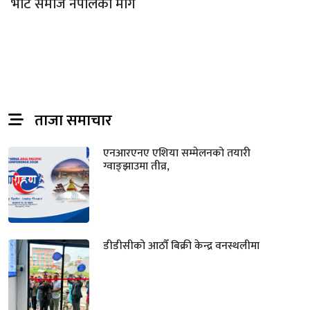
भाट समाज नेपालको माग
ताजा समाचार
एनआरएनए एशिया सम्मेलनको तयारी
ग्वाङ्झाउमा तीव्र,
डीडीसीको आठौँ बिक्री केन्द्र वनस्थलीमा