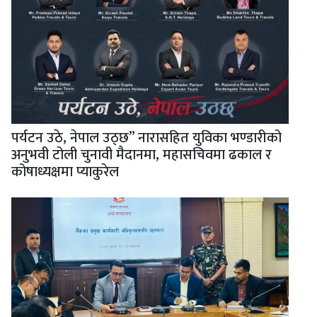
पर्यटन उठे, नेपाल उठ्छ” नारासहित युविका भण्डारीको
अनुभवी टोली चुनावी मैदानमा, महासचिवमा ढकाल र
कोषाध्यक्षमा प्याकुरेल