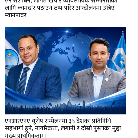
ऐन संशोधन, लागत खर्च र व्यावसायिक सम्मानताका
लागि कामदार पठाउन ठप्प पारेर आन्दोलनमा उत्रिए
म्यानपावर
एनआरएनए यूरोप सम्मेलनमा ३५ देशका प्रतिनिधि
सहभागी हुने, नागरिकता, लगानी र दोस्रो पुस्ताका मुद्दा
मुख्य प्राथमिकतामा