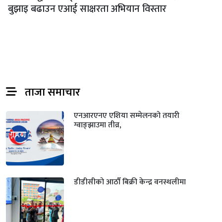
बुझाइ बढाउन एआई साक्षरता अभियान विस्तार
ताजा समाचार
एनआरएनए एशिया सम्मेलनको तयारी
ग्वाङ्झाउमा तीव्र,
डीडीसीको आठौँ बिक्री केन्द्र वनस्थलीमा