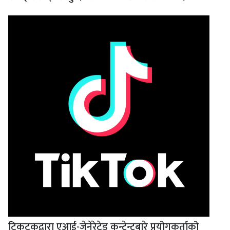
टिकटकद्वारा एआई-जेनेरेटेड कन्टेन्टबारे प्रयोगकर्ताको