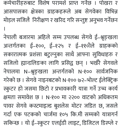
कर्मचारीहरुबाट विशेष परामर्श प्राप्त गर्नेछ । पोखरा र
आसपासका क्षेत्रका ग्राहकहरूले अब सेगवेका विभिन्न
मोड़ल सजिलै निरीक्षण र खरिद गरि सन्तुष्ट अनुभव गर्नेछन
।
नेपाली बजारमा अहिले सम्म उपलब्ध सेगवे ई–श्रृङ्खला
अन्तर्गतका ई–१००, ई–१२५ र ई–११०ीले ग्राहकको
सकारात्मक प्रशंसा बटुल्नुका साथै आफ्ना सुविधाहरु र
सजिलो ह्यान्डलिङका लागि प्रसिद्व छन् । भर्खरै सेगवले
नेपालमा N–श्रृङ्खला अन्तर्गतको N-१०० सार्वजनिक
गरेको छ । सेगवे नाइनबटको N-१०० ७२–भोल्ट ईलेक्ट्रिक
स्कुटर हो जसमा छिटो र प्रभावकारी यात्रा गर्ने उच्च कार्य
क्षमता समावेश छ । N-१०० मा २२०० वाटको अधिकतम
पावर सेगवे कस्टमाइज्ड बुशलेस मोटर जडित छ, जसले
गर्दा एक पटकको चार्जमा १०५ कि.मी सम्मको यात्रागर्न
सकिन्छ । यो ई–स्कुटर एलईडी लाइट, डिजिटल डिस्प्ले र