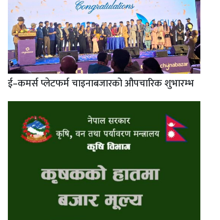
ई–कमर्स प्लेटफर्म चाइनाबजारको औपचारिक शुभारम्भ