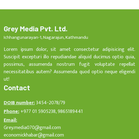
Grey Media Pvt. Ltd.
Ichhangunarayan-1, Nagarajun, Kathmandu
Lorem ipsum dolor, sit amet consectetur adipisicing elit.
Suscipit excepturi illo repudiandae aliquid ducimus optio quia,
possimus, assumenda nostrum fugit voluptate repellat
necessitatibus autem? Assumenda quod optio neque eligendi
ut!
Contact
DOIB number:
3454-2078/79
Phone:
+977 01 5905238, 9865189441
Email:
Grey.media070@gmail.com
economickhabar@gmail.com