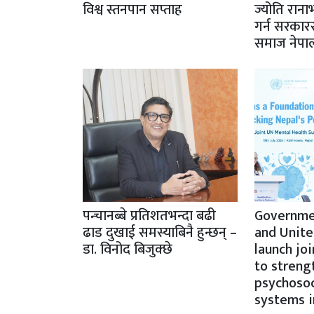
विश्व स्तनपान सप्ताह
ज्योति राना
गर्न सरकार
समाज नेपा
पन्चानब्बे प्रतिशतभन्दा बढी
Governme
ढाड दुखाई समस्याबिनै हुन्छन् –
and Unite
डा. विनोद बिजुक्छे
launch jo
to streng
psychosoc
systems i