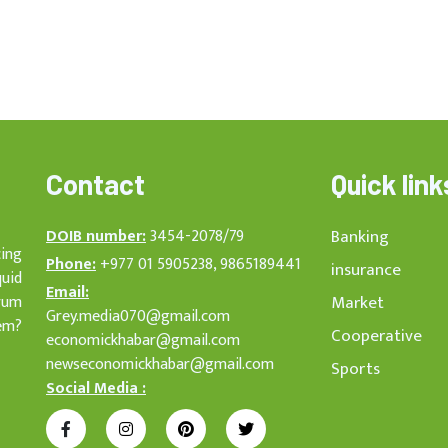
Contact
Quick link
DOIB number:
3454-2078/79
Banking
cing
Phone:
+977 01 5905238, 9865189441
insurance
quid
Email:
rum
Market
Grey.media070@gmail.com
em?
Cooperative
economickhabar@gmail.com
newseconomickhabar@gmail.com
Sports
Social Media :