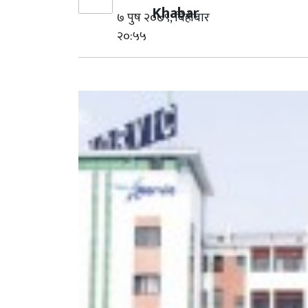
Khabar
७ पुष २०७९, बिहीबार
२०:५५