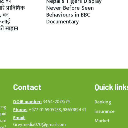
र्ट वन
Nepal’s Tigers Display
ारे प्राविधिक
Never-Before-Seen
ज, वन
Behaviours in BBC
रूलाई
Documentary
ो आह्वान
Contact
Quick link
DOIB number:
3454-2078/79
Banking
cing
Phone:
+977 01 5905238, 9865189441
insurance
quid
Email:
rum
Market
Grey.media070@gmail.com
em?