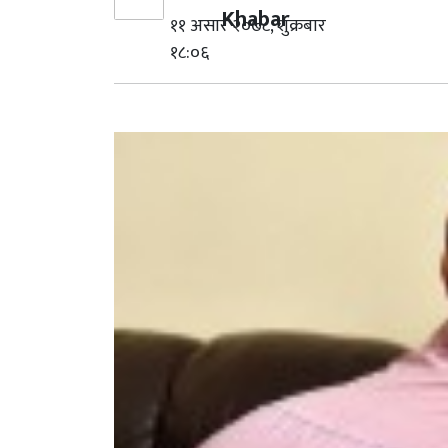
Khabar
११ असार २०७८, शुक्रबार
१८:०६