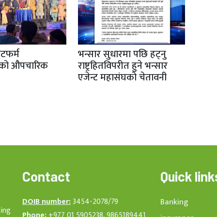
ेटफर्म
भन्सार सुधारमा पछि हट्नु
रको औपचारिक
राष्ट्रहितविपरीत हुने भन्सार
एजेन्ट महासंघको चेतावनी
Contact
Quick link
DOIB number:
3454-2078/79
Banking
cing
Phone:
+977 01 5905238, 9865189441