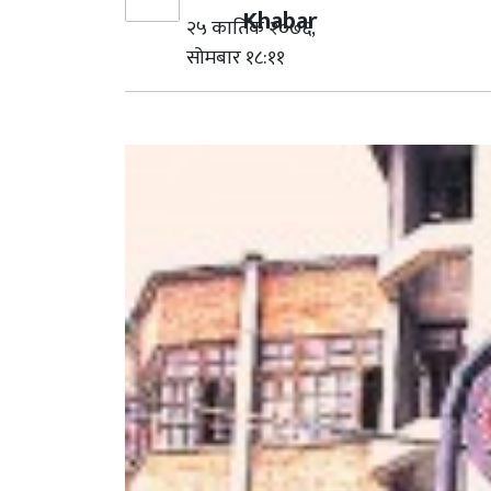
Khabar
२५ कार्तिक २०७६,
सोमबार १८:११