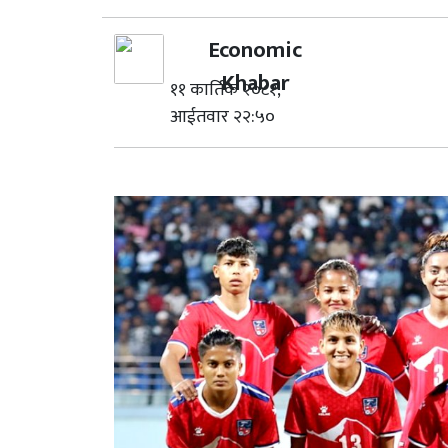
Economic
Khabar
११ कार्तिक २०८१,
आईतवार २२:५०