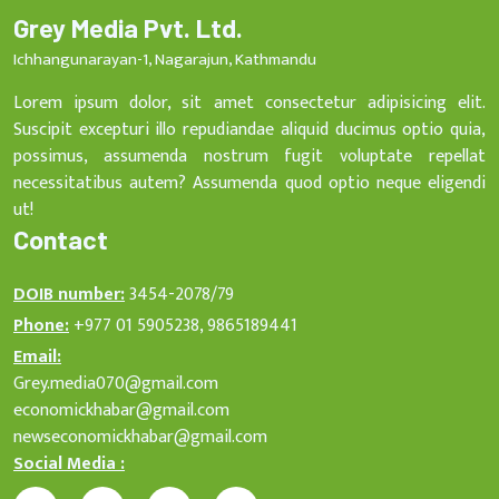
Grey Media Pvt. Ltd.
Ichhangunarayan-1, Nagarajun, Kathmandu
Lorem ipsum dolor, sit amet consectetur adipisicing elit.
Suscipit excepturi illo repudiandae aliquid ducimus optio quia,
possimus, assumenda nostrum fugit voluptate repellat
necessitatibus autem? Assumenda quod optio neque eligendi
ut!
Contact
DOIB number:
3454-2078/79
Phone:
+977 01 5905238, 9865189441
Email:
Grey.media070@gmail.com
economickhabar@gmail.com
newseconomickhabar@gmail.com
Social Media :