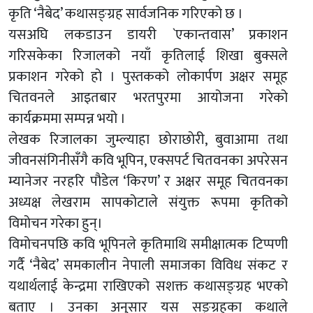
कृति ‘नैबेद’ कथासङ्ग्रह सार्वजनिक गरिएको छ ।
यसअघि लकडाउन डायरी `एकान्तवास’ प्रकाशन
गरिसकेका रिजालको नयाँ कृतिलाई शिखा बुक्सले
प्रकाशन गरेको हो । पुस्तकको लोकार्पण अक्षर समूह
चितवनले आइतबार भरतपुरमा आयोजना गरेको
कार्यक्रममा सम्पन्न भयो ।
लेखक रिजालका जुम्ल्याहा छाेराछाेरी, बुवाआमा तथा
जीवनसंगिनीसँगै कवि भूपिन, एक्सपर्ट चितवनका अपरेसन
म्यानेजर नरहरि पौडेल ‘किरण’ र अक्षर समूह चितवनका
अध्यक्ष लेखराम सापकोटाले संयुक्त रूपमा कृतिको
विमोचन गरेका हुन्।
विमोचनपछि कवि भूपिनले कृतिमाथि समीक्षात्मक टिप्पणी
गर्दै ‘नैबेद’ समकालीन नेपाली समाजका विविध संकट र
यथार्थलाई केन्द्रमा राखिएको सशक्त कथासङ्ग्रह भएको
बताए । उनका अनुसार यस सङ्ग्रहका कथाले