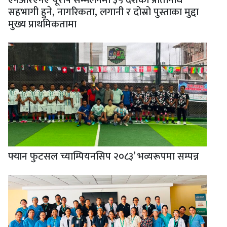
सहभागी हुने, नागरिकता, लगानी र दोस्रो पुस्ताका मुद्दा
मुख्य प्राथमिकतामा
फ्यान फुटसल च्याम्पियनसिप २०८३’ भव्यरूपमा सम्पन्न