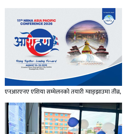
एनआरएनए एशिया सम्मेलनको तयारी ग्वाङ्झाउमा तीव्र,