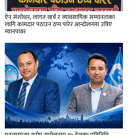
ऐन संशोधन, लागत खर्च र व्यावसायिक सम्मानताका
लागि कामदार पठाउन ठप्प पारेर आन्दोलनमा उत्रिए
म्यानपावर
एनआरएनए यूरोप सम्मेलनमा ३५ देशका प्रतिनिधि