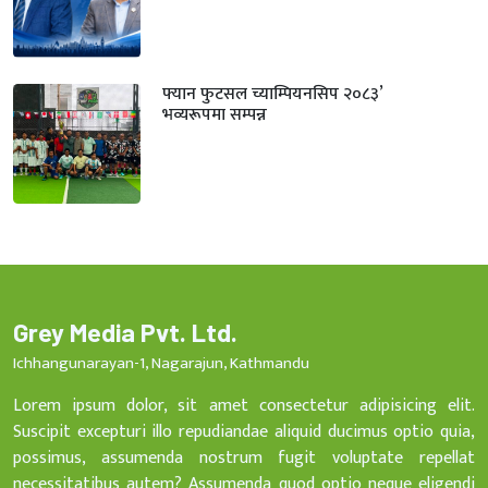
फ्यान फुटसल च्याम्पियनसिप २०८३’
भव्यरूपमा सम्पन्न
Grey Media Pvt. Ltd.
Ichhangunarayan-1, Nagarajun, Kathmandu
Lorem ipsum dolor, sit amet consectetur adipisicing elit.
Suscipit excepturi illo repudiandae aliquid ducimus optio quia,
possimus, assumenda nostrum fugit voluptate repellat
necessitatibus autem? Assumenda quod optio neque eligendi