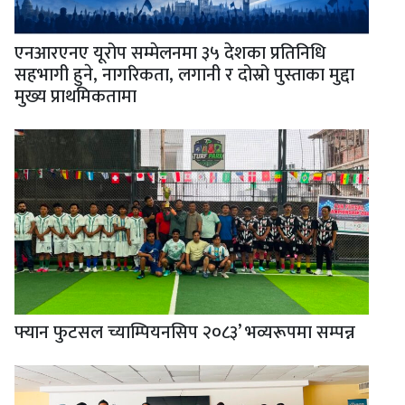
एनआरएनए यूरोप सम्मेलनमा ३५ देशका प्रतिनिधि
सहभागी हुने, नागरिकता, लगानी र दोस्रो पुस्ताका मुद्दा
मुख्य प्राथमिकतामा
फ्यान फुटसल च्याम्पियनसिप २०८३’ भव्यरूपमा सम्पन्न