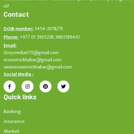
ut!
Contact
DOIB number:
3454-2078/79
Phone:
+977 01 5905238, 9865189441
Email:
Grey.media070@gmail.com
economickhabar@gmail.com
newseconomickhabar@gmail.com
Social Media :
Quick links
Banking
insurance
Market