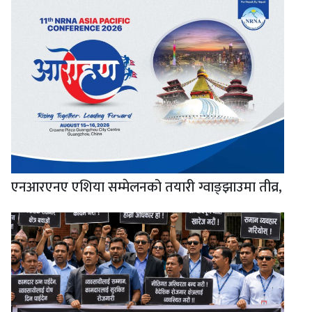
एनआरएनए एशिया सम्मेलनको तयारी ग्वाङ्झाउमा तीव्र,