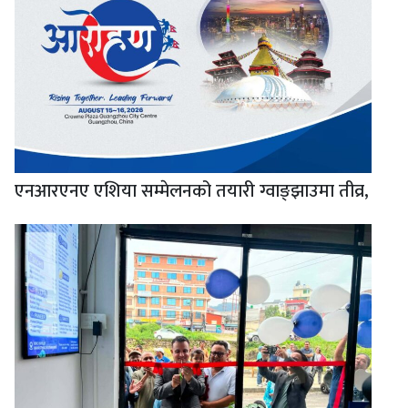
एनआरएनए एशिया सम्मेलनको तयारी ग्वाङ्झाउमा तीव्र,