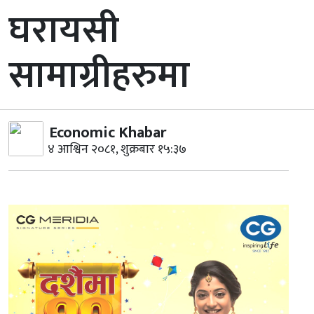
घरायसी
सामाग्रीहरुमा
Economic Khabar
४ आश्विन २०८१, शुक्रबार १५:३७