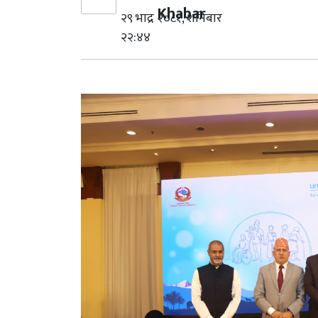
Khabar
२९ भाद्र २०८१, शनिबार
२२:४४