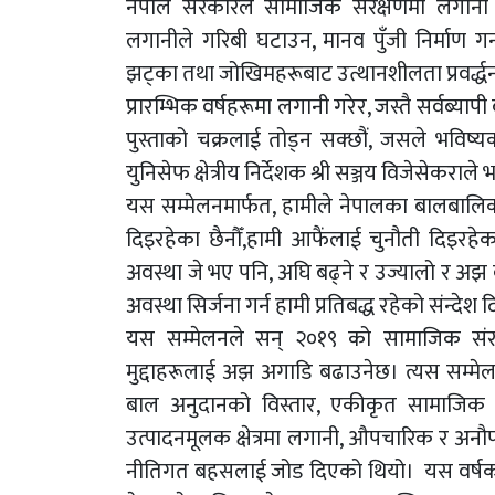
नेपाल सरकारले सामाजिक संरक्षणमा लगानी 
लगानीले गरिबी घटाउन, मानव पुँजी निर्माण ग
झट्का तथा जोखिमहरूबाट उत्थानशीलता प्रवर्द्धन 
प्रारम्भिक वर्षहरूमा लगानी गरेर, जस्तै सर्वब्या
पुस्ताको चक्रलाई तोड्न सक्छौं, जसले भविष्
युनिसेफ क्षेत्रीय निर्देशक श्री सञ्जय विजेसेकराले भ
यस सम्मेलनमार्फत, हामीले नेपालका बालबालिका र 
दिइरहेका छैनौँ,हामी आफैंलाई चुनौती दिइरहे
अवस्था जे भए पनि, अघि बढ्ने र उज्यालो र अझ 
अवस्था सिर्जना गर्न हामी प्रतिबद्ध रहेको संन्देश 
यस सम्मेलनले सन् २०१९ को सामाजिक संरक्षण
मुद्दाहरूलाई अझ अगाडि बढाउनेछ। त्यस सम्मे
बाल अनुदानको विस्तार, एकीकृत सामाजिक ल
उत्पादनमूलक क्षेत्रमा लगानी, औपचारिक र अनौपच
नीतिगत बहसलाई जोड दिएको थियो। यस वर्षको स