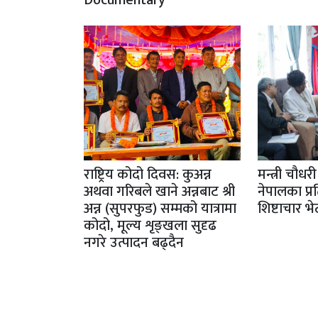
राष्ट्रिय कोदो दिवस: कुअन्न
मन्त्री चौधर
अथवा गरिबले खाने अन्नबाट श्री
नेपालका प्र
अन्न (सुपरफुड) सम्मको यात्रामा
शिष्टाचार भे
कोदो, मूल्य शृङ्खला सुदृढ
नगरे उत्पादन बढ्दैन