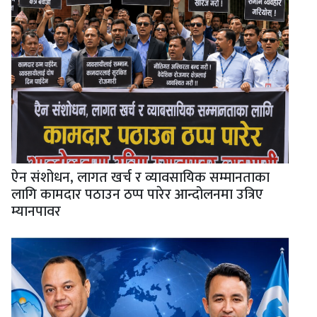
ऐन संशोधन, लागत खर्च र व्यावसायिक सम्मानताका
लागि कामदार पठाउन ठप्प पारेर आन्दोलनमा उत्रिए
म्यानपावर