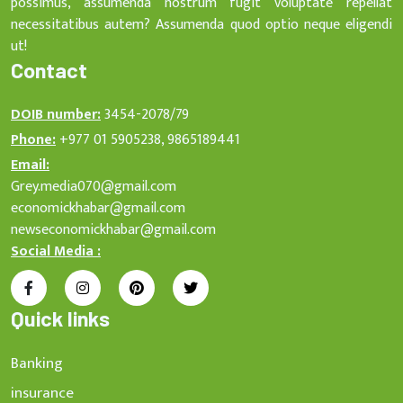
possimus, assumenda nostrum fugit voluptate repellat
necessitatibus autem? Assumenda quod optio neque eligendi
ut!
Contact
DOIB number:
3454-2078/79
Phone:
+977 01 5905238, 9865189441
Email:
Grey.media070@gmail.com
economickhabar@gmail.com
newseconomickhabar@gmail.com
Social Media :
Quick links
Banking
insurance