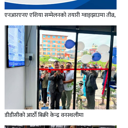
एनआरएनए एशिया सम्मेलनको तयारी ग्वाङ्झाउमा तीव्र,
डीडीसीको आठौँ बिक्री केन्द्र वनस्थलीमा