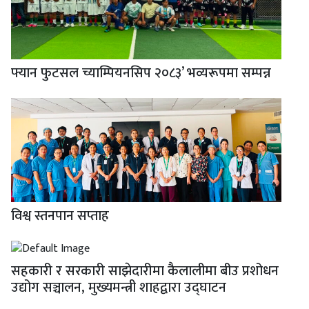
फ्यान फुटसल च्याम्पियनसिप २०८३’ भव्यरूपमा सम्पन्न
विश्व स्तनपान सप्ताह
सहकारी र सरकारी साझेदारीमा कैलालीमा बीउ प्रशोधन
उद्योग सञ्चालन, मुख्यमन्त्री शाहद्वारा उद्घाटन