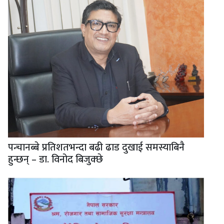
पन्चानब्बे प्रतिशतभन्दा बढी ढाड दुखाई समस्याबिनै
हुन्छन् – डा. विनोद बिजुक्छे