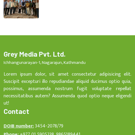
Grey Media Pvt. Ltd.
Ichhangunarayan-1, Nagarajun, Kathmandu
Lorem ipsum dolor, sit amet consectetur adipisicing elit.
Suscipit excepturi illo repudiandae aliquid ducimus optio quia,
possimus, assumenda nostrum fugit voluptate repellat
necessitatibus autem? Assumenda quod optio neque eligendi
ut!
Contact
DOIB number:
3454-2078/79
Phone:
+977 01 5905238, 9865189441