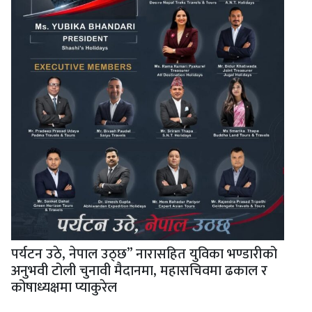
पर्यटन उठे, नेपाल उठ्छ” नारासहित युविका भण्डारीको
अनुभवी टोली चुनावी मैदानमा, महासचिवमा ढकाल र
कोषाध्यक्षमा प्याकुरेल