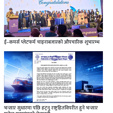
ई–कमर्स प्लेटफर्म चाइनाबजारको औपचारिक शुभारम्भ
भन्सार सुधारमा पछि हट्नु राष्ट्रहितविपरीत हुने भन्सार